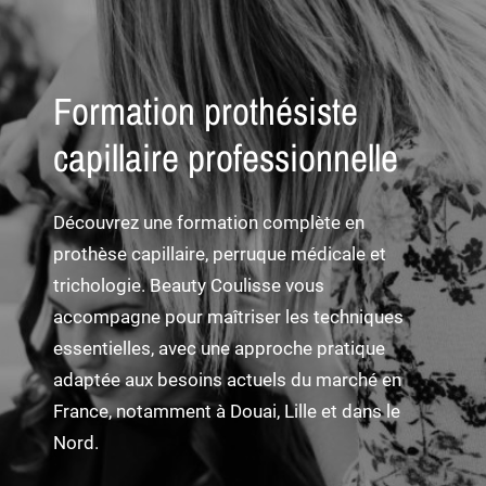
Formation prothésiste
capillaire professionnelle
Découvrez une formation complète en
prothèse capillaire, perruque médicale et
trichologie. Beauty Coulisse vous
accompagne pour maîtriser les techniques
essentielles, avec une approche pratique
adaptée aux besoins actuels du marché en
France, notamment à Douai, Lille et dans le
Nord.